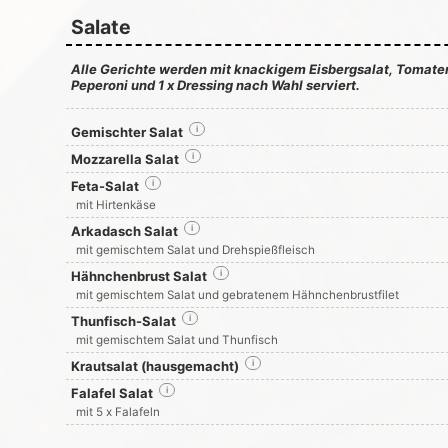
Salate
Alle Gerichte werden mit knackigem Eisbergsalat, Tomaten
Peperoni und 1 x Dressing nach Wahl serviert.
Gemischter Salat
i
Mozzarella Salat
i
Feta-Salat
i
mit Hirtenkäse
Arkadasch Salat
i
mit gemischtem Salat und Drehspießfleisch
Hähnchenbrust Salat
i
mit gemischtem Salat und gebratenem Hähnchenbrustfilet
Thunfisch-Salat
i
mit gemischtem Salat und Thunfisch
Krautsalat (hausgemacht)
i
Falafel Salat
i
mit 5 x Falafeln