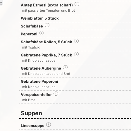
Antep Ezmesi (extra scharf)
i
mit passierten Tomaten und Brot
Weinblätter, 5 Stück
Schafskäse
i
Peperoni
i
Schafskäse Rollen, 5 Stück
i
mit Tsatsiki
Gebratene Paprika, 7 Stück
i
mit Knoblauchsauce
Gebratene Aubergine
i
mit Knoblauchsauce und Brot
Gebratene Peperoni
mit Knoblauchsauce
Vorspeisenteller
i
mit Brot
Suppen
Linsensuppe
i