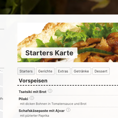
Starters Karte
Starters
Gerichte
Extras
Getränke
Dessert
Vorspeisen
Tsatsiki mit Brot
i
Pilaki
i
mit dicken Bohnen in Tomatensauce und Brot
Schafskäsepaste mit Ajvar
i
mit pürierter Paprika